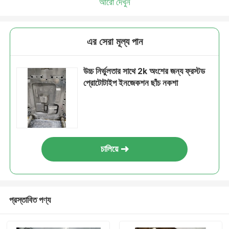
আরো দেখুন
এর সেরা মূল্য পান
উচ্চ নির্ভুলতার সাথে 2k অংশের জন্য ফ্রস্টড
প্রোটোটাইপ ইনজেকশন ছাঁচ নকশা
চালিয়ে
প্রস্তাবিত পণ্য