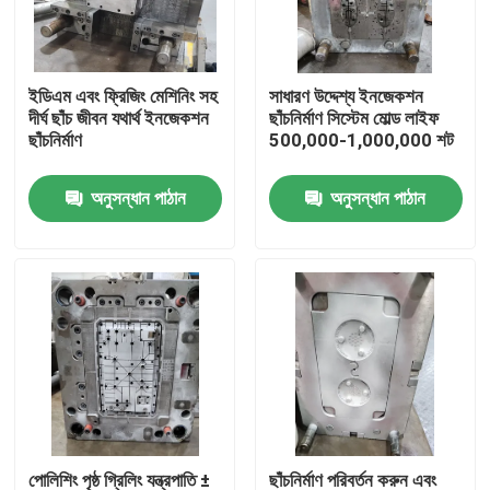
আমাদের সম্পর্কে
ইডিএম এবং ফ্রিজিং মেশিনিং সহ
সাধারণ উদ্দেশ্য ইনজেকশন
দীর্ঘ ছাঁচ জীবন যথার্থ ইনজেকশন
ছাঁচনির্মাণ সিস্টেম মোল্ড লাইফ
কারখানা ভ্রমণ
ছাঁচনির্মাণ
500,000-1,000,000 শট
অনুসন্ধান পাঠান
অনুসন্ধান পাঠান
মান নিয়ন্ত্রণ
উদ্ধৃতির জন্য আবেদন
ইনজেকশন ঢালাই অংশ
প্লাস্টিকের চটকানো অংশ
যথার্থ ইনজেকশন ছাঁচনির্মাণ
পোলিশিং পৃষ্ঠ গ্রিলিং যন্ত্রপাতি ±
ছাঁচনির্মাণ পরিবর্তন করুন এবং