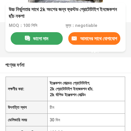
উচ্চ নির্ভুলতার সাথে 2k অংশের জন্য ফ্রস্টড প্রোটোটাইপ ইনজেকশন
ছাঁচ নকশা
MOQ：100 পিসি
মূল্য：negotiable
ভালো দাম
আমাদের সাথে যোগাযোগ
করুন
পণ্যের বর্ণনা
ইঞ্জেকশন মোল্ডের প্রোটোটাইপ
,
লক্ষণীয় করা:
2k প্রোটোটাইপ ইনজেকশন ছাঁচ
,
2k র্যাপিড ইঞ্জেকশন মোল্ডিং
উৎপত্তি স্থল
চীন
ডেলিভারি সময়
30 দিন