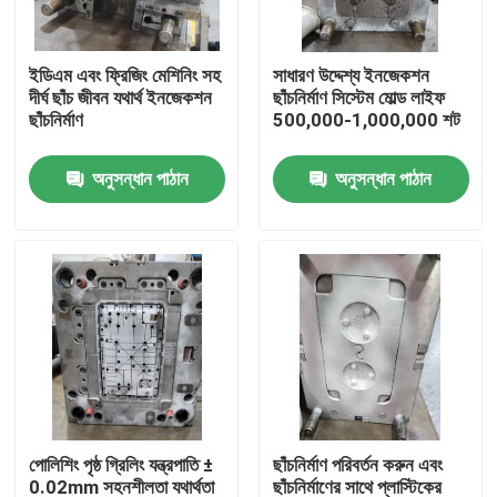
আমাদের সম্পর্কে
ইডিএম এবং ফ্রিজিং মেশিনিং সহ
সাধারণ উদ্দেশ্য ইনজেকশন
দীর্ঘ ছাঁচ জীবন যথার্থ ইনজেকশন
ছাঁচনির্মাণ সিস্টেম মোল্ড লাইফ
ছাঁচনির্মাণ
500,000-1,000,000 শট
কারখানা ভ্রমণ
অনুসন্ধান পাঠান
অনুসন্ধান পাঠান
মান নিয়ন্ত্রণ
উদ্ধৃতির জন্য আবেদন
ইনজেকশন ঢালাই অংশ
প্লাস্টিকের চটকানো অংশ
পোলিশিং পৃষ্ঠ গ্রিলিং যন্ত্রপাতি ±
ছাঁচনির্মাণ পরিবর্তন করুন এবং
যথার্থ ইনজেকশন ছাঁচনির্মাণ
0.02mm সহনশীলতা যথার্থতা
ছাঁচনির্মাণের সাথে প্লাস্টিকের