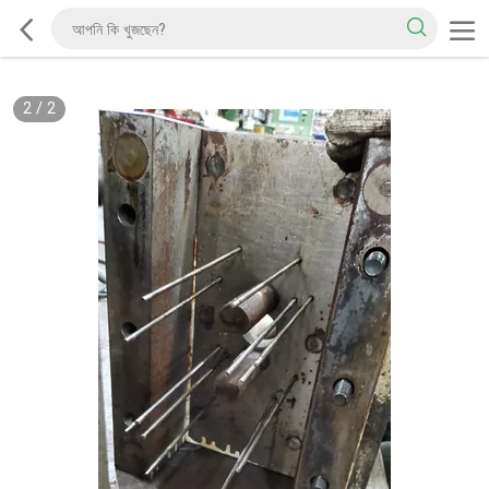
2
/
2