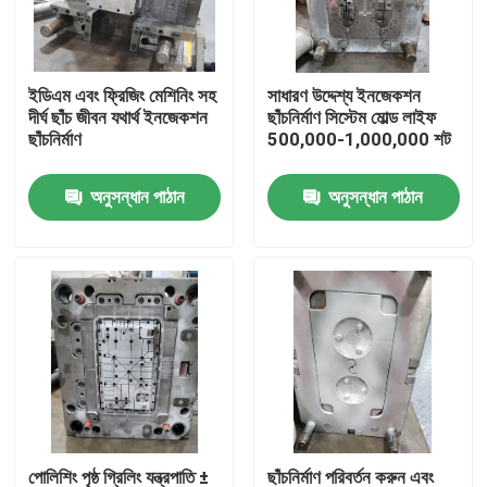
আমাদের সম্পর্কে
ইডিএম এবং ফ্রিজিং মেশিনিং সহ
সাধারণ উদ্দেশ্য ইনজেকশন
দীর্ঘ ছাঁচ জীবন যথার্থ ইনজেকশন
ছাঁচনির্মাণ সিস্টেম মোল্ড লাইফ
কারখানা ভ্রমণ
ছাঁচনির্মাণ
500,000-1,000,000 শট
অনুসন্ধান পাঠান
অনুসন্ধান পাঠান
মান নিয়ন্ত্রণ
উদ্ধৃতির জন্য আবেদন
ইনজেকশন ঢালাই অংশ
প্লাস্টিকের চটকানো অংশ
যথার্থ ইনজেকশন ছাঁচনির্মাণ
পোলিশিং পৃষ্ঠ গ্রিলিং যন্ত্রপাতি ±
ছাঁচনির্মাণ পরিবর্তন করুন এবং