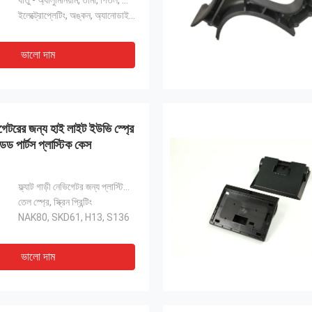
ধাতু - অ্যালুমিনিয়াম, তামা, পিতল, স্টেইনলেস স্টীল, শীট মেটাল
ইলেক্ট্রোপ্লেটিং, অঙ্কন, অ্যানোডাইজিং, কালো করা, মসৃণ করা
ভালো দাম
ভিগেটরের জন্য হাই লাইট ইউভি স্প্রে
ড পার্টস প্লাস্টিক কেস
ফ্ল্যাট গাড়ী নেভিগেটর জন্য প্লাস্টিকের কেস
তেল স্প্রে, স্ক্রিন প্রিন্টিং
NAK80, SKD61, H13, S136
ভালো দাম