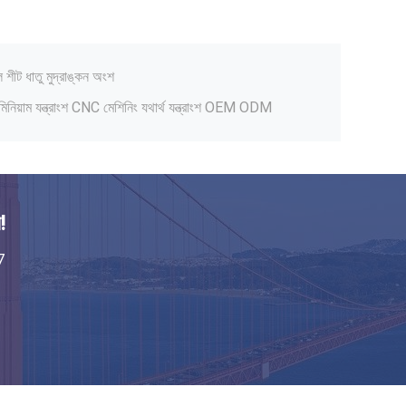
 ভোজ্য প্লাস্টিক শিশুর বোতল OEM ODM
ুল শীট ধাতু মুদ্রাঙ্কন অংশ
িয়াম যন্ত্রাংশ CNC মেশিনিং যথার্থ যন্ত্রাংশ OEM ODM
 যোগাযোগ প্লাস্টিক কেস OEM
াইফাই ট্রান্সমিটিং রিসিভার USB কেস
্লাস্টিক ইনজেকশন ছাঁচনির্মাণ অংশ OEM
পার্টস প্রোটোটাইপ প্লাস্টিক পিএমএস
!
রঙের প্রলিপ্ত প্লাস্টিক হাউজিং
্ক স্ক্রিন প্রিন্টিং কাস্টম প্লাস্টিক শেল
7
েবি বোতল নরম সিলিকন হ্যান্ডেল
 ভোজ্য প্লাস্টিক শিশুর বোতল OEM ODM