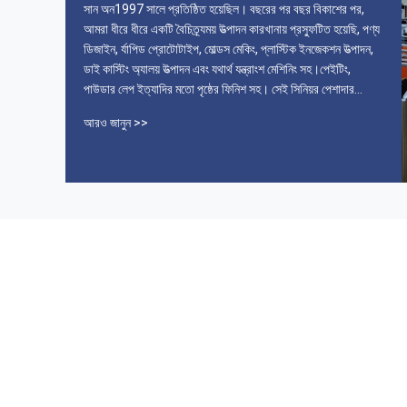
সান অন1997 সালে প্রতিষ্ঠিত হয়েছিল। বছরের পর বছর বিকাশের পর,
আমরা ধীরে ধীরে একটি বৈচিত্র্যময় উত্পাদন কারখানায় প্রস্ফুটিত হয়েছি, পণ্য
ডিজাইন, র্যাপিড প্রোটোটাইপ, মোল্ডস মেকিং, প্লাস্টিক ইনজেকশন উত্পাদন,
ডাই কাস্টিং অ্যালয় উত্পাদন এবং যথার্থ যন্ত্রাংশ মেশিনিং সহ।পেইটিং,
পাউডার লেপ ইত্যাদির মতো পৃষ্ঠের ফিনিশ সহ। সেই সিনিয়র পেশাদার
প্রযুক্তিবিদ, সুসজ্জিত মেশিন, নিখুঁত মান নিয়ন্ত্রণ এবং নিশ্চয়তা ...
আরও জানুন >>