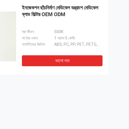
ইনজেকশন ছাঁচনির্মাণ মেডিকেল যন্ত্রাংশ মেডিকেল
ব্লাড ফিল্টার OEM ODM
মরা জীবন:
500K
পণ্যের ওজন:
1 গ্রাম-5 কেজি
প্লাস্টিকের জিনিস:
ABS, PC, PP, PET, PETG, PVC, TPE, TPU ইত্যাদি
ভালো দাম