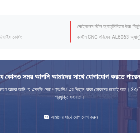
র্টস পিএমএস
ছাঁচ ডিজাইন ETC সিলিকন রাবার অংশ
স্টেইনলেস স্টীল অ্যালুমিনিয়াম উচ্চ নির্ভ
 ডিভাইস কেসিং
কাস্টম CNC পরিষেবা AL6063 অ্যালুমিন
ংশ OEM ODM
ISO9001 ইনজেকশন ছাঁচনির্মাণ অংশ
সি মেশিনিং
ABS PC টেলিকমিউনিকেশন যন্ত্রাংশ ওয়
াস্টিক অংশ
হাইড্রোগ্রাফিক্স ট্রান্সফার প্রিন্টিং প
রোল প্যানেল প্লাস্টিক শেল
পিসি এবিএস র‍্যাপিড ইনজেকশন মোল্ডেড 
যে কোনও সময় আপনি আমাদের সাথে যোগাযোগ করতে পারেন
ল হেড লেপ অ্যালুমিনিয়াম পার্টস
ইনজেকশন মোল্ডেড টেলিকমিউনিকেশন দুই 
 যন্ত্রাংশ প্লাস্টিক মুখবন্ধ
ইনজেকশন ছাঁচনির্মাণ টেলিযোগাযোগ অংশ সিল
কারণ আমরা জানি যে এমনকি সেরা পণ্যগুলিও এর পিছনে থাকা লোকদের মতোই ভাল। 24/
প্রযুক্তি সহায়তা।
িমি
ফুড গ্রেড সিলিকন রাবার পার্টস PPSU ব
র্টস পিএমএস
ছাঁচ ডিজাইন ETC সিলিকন রাবার অংশ
আমাদের সাথে যোগাযোগ করুন