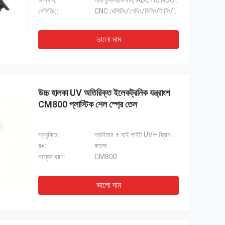
উপাদান:
অ্যালুমিনিয়াম খাদ, ADC10, ADC12, A380, A356, Alsi10mn
মেশিনিং::
CNC মেশিনিং/লেথিং/মিলিং/টার্নিং/বোরিং
ভালো দাম
উচ্চ হালকা UV অতিরিক্ত ইলেকট্রনিক যন্ত্রাংশ
CM800 প্লাস্টিক শেল স্প্রে তেল
প্রযুক্তি:
প্রাইমার + হাই লাইট UV+ স্ক্রিন প্রিন্টিং
রঙ:
কালো
পণ্যের ধরণ:
CM800
ভালো দাম