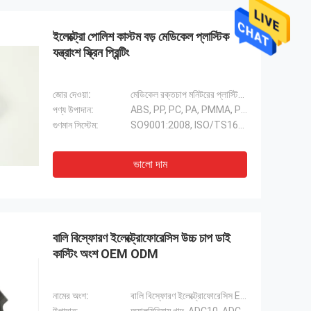
ইলেক্ট্রো পোলিশ কাস্টম বড় মেডিকেল প্লাস্টিক
যন্ত্রাংশ স্ক্রিন প্রিন্টিং
জোর দেওয়া:
মেডিকেল রক্তচাপ মনিটরের প্লাস্টিকের কেস
পণ্য উপাদান:
ABS, PP, PC, PA, PMMA, PS, POM ইত্যাদি
গুণমান সিস্টেম:
SO9001:2008, ISO/TS16949:2009
ভালো দাম
বালি বিস্ফোরণ ইলেক্ট্রোফোরেসিস উচ্চ চাপ ডাই
কাস্টিং অংশ OEM ODM
নামের অংশ:
বালি বিস্ফোরণ ইলেক্ট্রোফোরেসিস EM&ODM অ্যালুমিনিয়াম খাদ চাপ ঢালাই