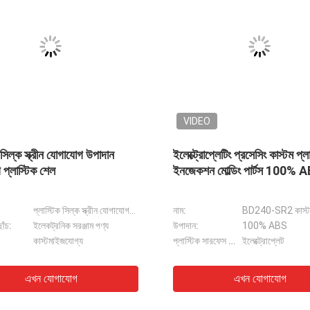
VIDEO
ইলেক্ট্রো পোলিশ কাস্টম বড় মেডিকেল
স্যান্ড ব্লাস্টিং প্রিসিশন ক
প্লাস্টিক যন্ত্রাংশ স্ক্রিন প্রিন্টিং
পার্টস অ্যালুমিনিয়াম ডাই কা
পলিশিং
জোর দেওয়া:
মেডিকেল রক্তচাপ মনিটরের প্লাস্টিকের কেস
সারফেস টেকনিক:
পণ্য উপাদান:
ABS, PP, PC, PA, PMMA, PS, POM ইত্যাদি
রঙ:
সিলভার
গুণমান সিস্টেম:
SO9001:2008, ISO/TS16949:2009
সারফেস ট্রিটমেন্ট:
ল হেড লেপ অ্যালুমিনিয়াম পার্টস
ইনজেকশন মোল্ডেড টেলিকমিউনিকেশন দুই 
 যন্ত্রাংশ প্লাস্টিক মুখবন্ধ
ইনজেকশন ছাঁচনির্মাণ টেলিযোগাযোগ অংশ সিল
এখন যোগাযোগ
এখন যোগ
িমি
ফুড গ্রেড সিলিকন রাবার পার্টস PPSU ব