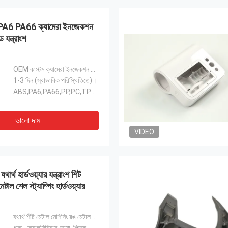
6 PA66 ক্যামেরা ইনজেকশন
ড যন্ত্রাংশ
OEM কাস্টম ক্যামেরা ইনজেকশন ছাঁচনির্মাণ প্লাস্টিক অংশ
1-3 দিন (স্বাভাবিক পরিস্থিতিতে)।
ABS,PA6,PA66,PP,PC,TPU,POM,PBT,PVC,TPE,TPV,TPO,TPR,EV
ভালো দাম
VIDEO
যথার্থ হার্ডওয়্যার যন্ত্রাংশ শিট
টাল শেল স্ট্যাম্পিং হার্ডওয়্যার
যথার্থ শীট মেটাল মেশিনিং রঙ মেটাল শেল স্ট্যাম্পিং হার্ডওয়্যার