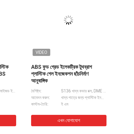
VIDEO
াস্টিং অ্যালুমিনিয়াম
প্লাস্টিক ABS PP যথার্থ ইনজেকশন
স্টিং টেক্সচার
ছাঁচনির্মাণ বড় গৃহস্থালী যন্ত্রপাতির জন্য
কাস্টমাইজড ইনজেকশন ছাঁচ
সিএনসি, পলিশিং, স্যান্ডব্লাস্টিং, অক্সিডেশন
পণ্য ছাঁচ:
বড় গৃহস্থালী যন্ত্রপাতি জন্য কাস্টমাইজড ইনজেকশন ছাঁচ
অংশ উপাদান:
প্লাস্টিক, ABS, PP, PC, PA, PMMA, PS, POM এবং ইত্যাদি।
Galvanized, নিকেল ধাতুপট্টাবৃত, anodized
প্যারামিটার:
ইঞ্চি, সেন্টিমিটার, মিলিমিটার, ইত্যাদি
রঙের প্রলিপ্ত প্লাস্টিক হাউজিং
্ক স্ক্রিন প্রিন্টিং কাস্টম প্লাস্টিক শেল
াযোগ
এখন যোগাযোগ
েবি বোতল নরম সিলিকন হ্যান্ডেল