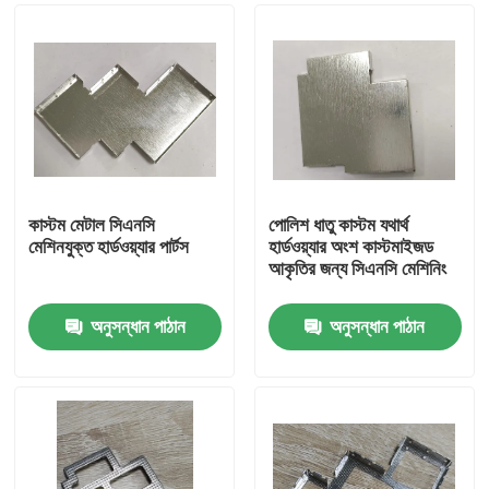
কাস্টম মেটাল সিএনসি
পোলিশ ধাতু কাস্টম যথার্থ
মেশিনযুক্ত হার্ডওয়্যার পার্টস
হার্ডওয়্যার অংশ কাস্টমাইজড
আকৃতির জন্য সিএনসি মেশিনিং
অনুসন্ধান পাঠান
অনুসন্ধান পাঠান
বাড়ি
পণ্য
ভিডিও