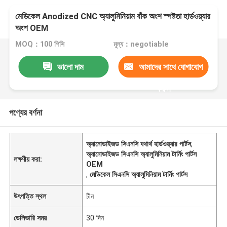
মেডিকেল Anodized CNC অ্যালুমিনিয়াম বাঁক অংশ স্পষ্টতা হার্ডওয়্যার
অংশ OEM
MOQ：100 পিসি
মূল্য：negotiable
ভালো দাম
আমাদের সাথে যোগাযোগ
করুন
পণ্যের বর্ণনা
অ্যানোডাইজড সিএনসি যথার্থ হার্ডওয়্যার পার্টস
,
অ্যানোডাইজড সিএনসি অ্যালুমিনিয়াম টার্নিং পার্টস
লক্ষণীয় করা:
OEM
,
মেডিকেল সিএনসি অ্যালুমিনিয়াম টার্নিং পার্টস
উৎপত্তি স্থল
চীন
ডেলিভারি সময়
30 দিন