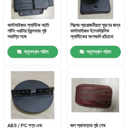
আমাদের সম্পর্কে
কাস্টমাইজড প্লাস্টিক অটো
শিল্পের প্রয়োজনীয়তা পূরণের জন্য
পার্টস ওয়াটার ট্রান্সফার পৃষ্ঠ
কাস্টমাইজড ইলেকট্রনিক
কারখানা ভ্রমণ
সমাপ্তি সঙ্গে
প্লাস্টিকের অংশগুলি ছাঁচানো
অনুসন্ধান পাঠান
অনুসন্ধান পাঠান
মান নিয়ন্ত্রণ
উদ্ধৃতির জন্য আবেদন
ইনজেকশন ঢালাই অংশ
প্লাস্টিকের চটকানো অংশ
যথার্থ ইনজেকশন ছাঁচনির্মাণ
ABS / PC পণ্য এবং
জল স্থানান্তর পৃষ্ঠ শেষ