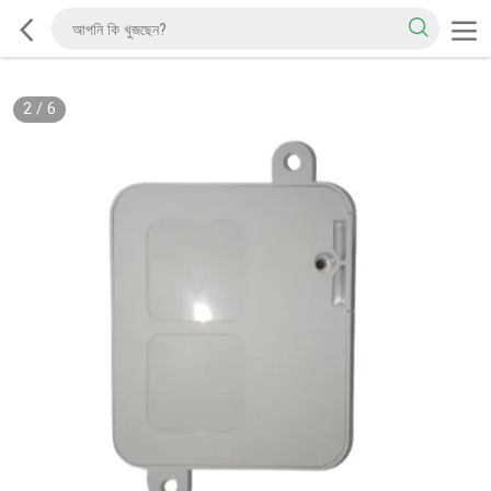
2
/
6